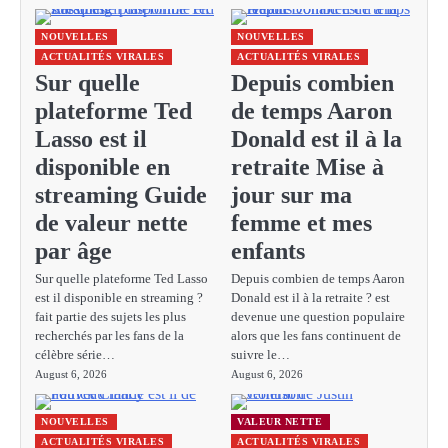
NOUVELLES
NOUVELLES
ACTUALITÉS VIRALES
ACTUALITÉS VIRALES
Sur quelle
Depuis combien
plateforme Ted
de temps Aaron
Lasso est il
Donald est il à la
disponible en
retraite Mise à
streaming Guide
jour sur ma
de valeur nette
femme et mes
par âge
enfants
Sur quelle plateforme Ted Lasso
Depuis combien de temps Aaron
est il disponible en streaming ?
Donald est il à la retraite ? est
fait partie des sujets les plus
devenue une question populaire
recherchés par les fans de la
alors que les fans continuent de
célèbre série…
suivre le…
August 6, 2026
August 6, 2026
NOUVELLES
VALEUR NETTE
ACTUALITÉS VIRALES
ACTUALITÉS VIRALES