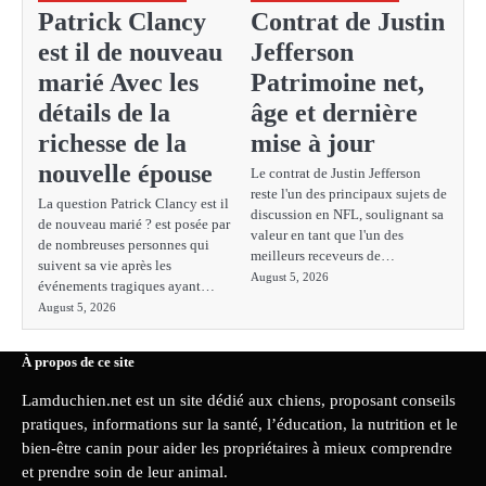
Patrick Clancy
Contrat de Justin
est il de nouveau
Jefferson
marié Avec les
Patrimoine net,
détails de la
âge et dernière
richesse de la
mise à jour
nouvelle épouse
Le contrat de Justin Jefferson
reste l'un des principaux sujets de
La question Patrick Clancy est il
discussion en NFL, soulignant sa
de nouveau marié ? est posée par
valeur en tant que l'un des
de nombreuses personnes qui
meilleurs receveurs de…
suivent sa vie après les
August 5, 2026
événements tragiques ayant…
August 5, 2026
À propos de ce site
Lamduchien.net est un site dédié aux chiens, proposant conseils
pratiques, informations sur la santé, l’éducation, la nutrition et le
bien-être canin pour aider les propriétaires à mieux comprendre
et prendre soin de leur animal.