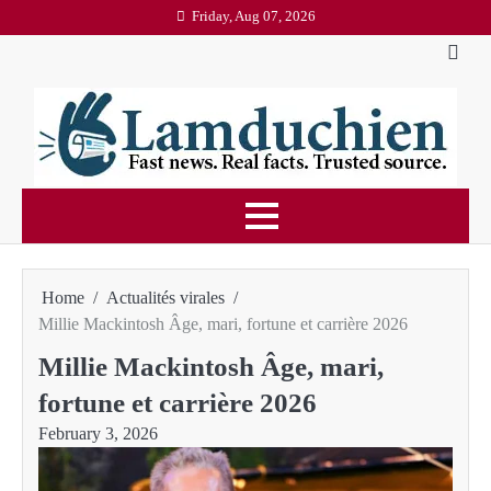
Skip
Friday, Aug 07, 2026
to
content
Home
Actualités virales
Millie Mackintosh Âge, mari, fortune et carrière 2026
Millie Mackintosh Âge, mari,
fortune et carrière 2026
February 3, 2026