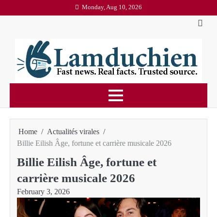
Skip
Monday, Aug 10, 2026
to
content
Home
Actualités virales
Billie Eilish Âge, fortune et carrière musicale 2026
Billie Eilish Âge, fortune et
carrière musicale 2026
February 3, 2026