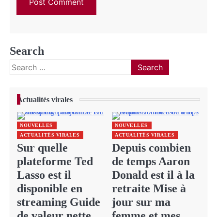
Search
Search
for:
Actualités virales
NOUVELLES
NOUVELLES
ACTUALITÉS VIRALES
ACTUALITÉS VIRALES
Sur quelle
Depuis combien
plateforme Ted
de temps Aaron
Lasso est il
Donald est il à la
disponible en
retraite Mise à
streaming Guide
jour sur ma
de valeur nette
femme et mes