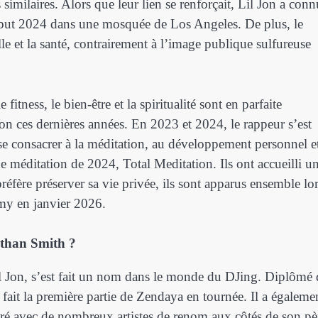
s similaires. Alors que leur lien se renforçait, Lil Jon a conn
 début 2024 dans une mosquée de Los Angeles. De plus, le
lle et la santé, contrairement à l’image publique sulfureuse
e fitness, le bien-être et la spiritualité sont en parfaite
on ces dernières années. En 2023 et 2024, le rappeur s’est
e consacrer à la méditation, au développement personnel e
e méditation de 2024, Total Meditation. Ils ont accueilli u
éfère préserver sa vie privée, ils sont apparus ensemble lo
my en janvier 2026.
Nathan Smith ?
il Jon, s’est fait un nom dans le monde du DJing. Diplômé
 fait la première partie de Zendaya en tournée. Il a égaleme
aboré avec de nombreux artistes de renom aux côtés de son pè