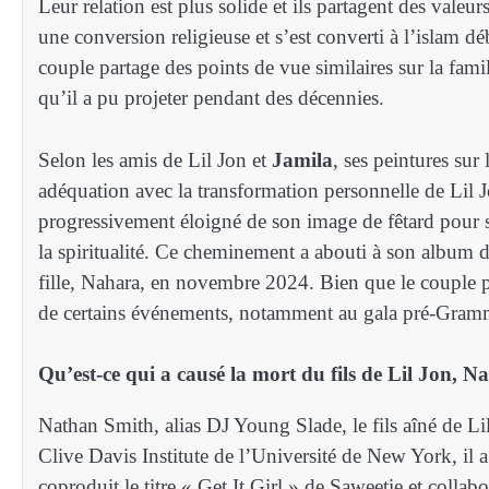
Leur relation est plus solide et ils partagent des valeur
une conversion religieuse et s’est converti à l’islam
couple partage des points de vue similaires sur la fami
qu’il a pu projeter pendant des décennies.
Selon les amis de Lil Jon et
Jamila
, ses peintures sur l
adéquation avec la transformation personnelle de Lil J
progressivement éloigné de son image de fêtard pour s
la spiritualité. Ce cheminement a abouti à son album d
fille, Nahara, en novembre 2024. Bien que le couple pr
de certains événements, notamment au gala pré-Gram
Qu’est-ce qui a causé la mort du fils de Lil Jon, 
Nathan Smith, alias DJ Young Slade, le fils aîné de L
Clive Davis Institute de l’Université de New York, il a
coproduit le titre « Get It Girl » de Saweetie et coll