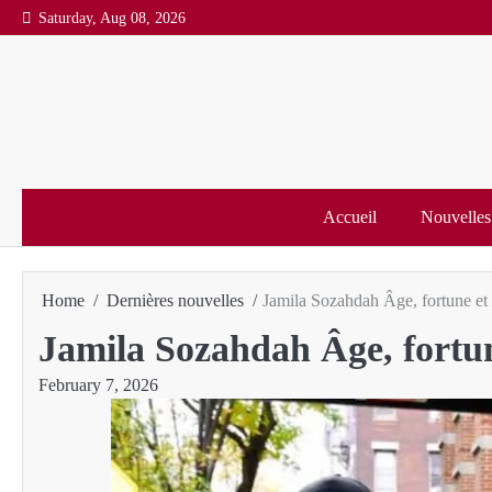
Skip
Saturday, Aug 08, 2026
to
content
Accueil
Nouvelles
Home
Dernières nouvelles
Jamila Sozahdah Âge, fortune et
Jamila Sozahdah Âge, fortun
February 7, 2026