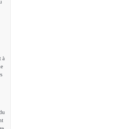
u
t à
ne
rs
 du
nt
re.