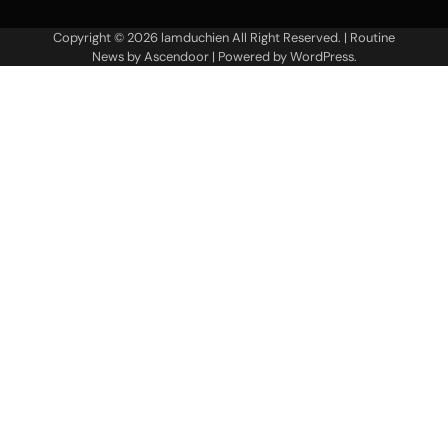
Copyright © 2026
lamduchien
All Right Reserved. | Routine
News by
Ascendoor
| Powered by
WordPress
.