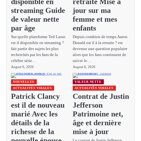
disponible en
retraite Mise à
streaming Guide
jour sur ma
de valeur nette
femme et mes
par âge
enfants
Sur quelle plateforme Ted Lasso
Depuis combien de temps Aaron
est il disponible en streaming ?
Donald est il à la retraite ? est
fait partie des sujets les plus
devenue une question populaire
recherchés par les fans de la
alors que les fans continuent de
célèbre série…
suivre le…
August 6, 2026
August 6, 2026
NOUVELLES
VALEUR NETTE
ACTUALITÉS VIRALES
ACTUALITÉS VIRALES
Patrick Clancy
Contrat de Justin
est il de nouveau
Jefferson
marié Avec les
Patrimoine net,
détails de la
âge et dernière
richesse de la
mise à jour
nouvelle épouse
Le contrat de Justin Jefferson