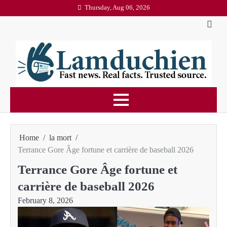
Skip
Thursday, Aug 06, 2026
to
content
Home
la mort
Terrance Gore Âge fortune et carrière de baseball 2026
Terrance Gore Âge fortune et
carrière de baseball 2026
February 8, 2026