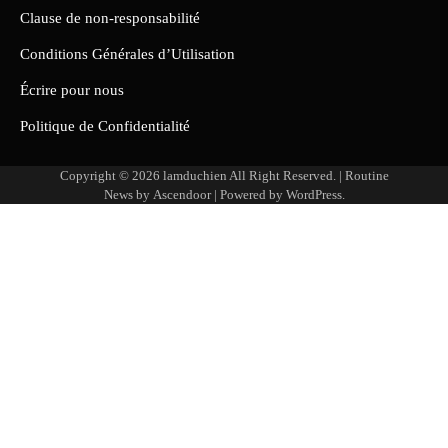
Clause de non-responsabilité
Conditions Générales d’Utilisation
Écrire pour nous
Politique de Confidentialité
Copyright © 2026
lamduchien
All Right Reserved. | Routine
News by
Ascendoor
| Powered by
WordPress
.