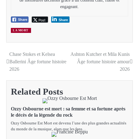
de meilleures décisions grâce à un contenu clair, fiable et
engageant.
Post
Share
Share
LA MORT
Chase Stokes et Kelsea
Ashton Kutcher et Mila Kunis
Post
Ballerini Âge fortune histoire
Âge fortune histoire amour
navigation
2026
2026
Related Posts
Ozzy Osbourne est mort : sa femme et sa fortune après
le décès de la légende du rock
Ozzy Osbourne Est Mort est devenu l’une des plus grandes actualités
du monde de la musique, alors que les fans…