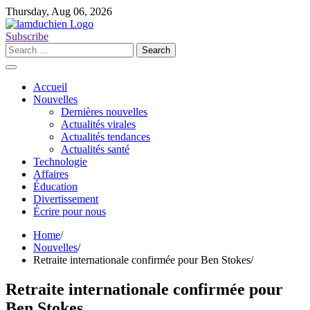
Skip
Thursday, Aug 06, 2026
to
content
Subscribe
Search
for:
Accueil
Nouvelles
Dernières nouvelles
Actualités virales
Actualités tendances
Actualités santé
Technologie
Affaires
Éducation
Divertissement
Écrire pour nous
Home
Nouvelles
Retraite internationale confirmée pour Ben Stokes
Retraite internationale confirmée pour
Ben Stokes