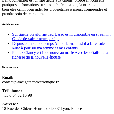
Lamduchien.net est un site dédié aux chiens, proposant conseils
pratiques, informations sur la santé, l’éducation, la nutrition et le
bien-être canin pour aider les propriétaires à mieux comprendre et
prendre soin de leur animal.
Article récent
Sur quelle plateforme Ted Lasso est il disponible en streaming
Guide de valeur nette par âge
Depuis combien de temps Aaron Donald est il à la retraite
Mise à jour sur ma femme et mes enfants
Patrick Clancy est il de nouveau marié Avec les détails de la
richesse de la nouvelle épouse
Nous trouver
Email:
contact@alacigaretteelectronique.fr
Téléphone :
+33 6 54 32 10 98
Adresse :
18 Rue des Chiens Heureux, 69007 Lyon, France