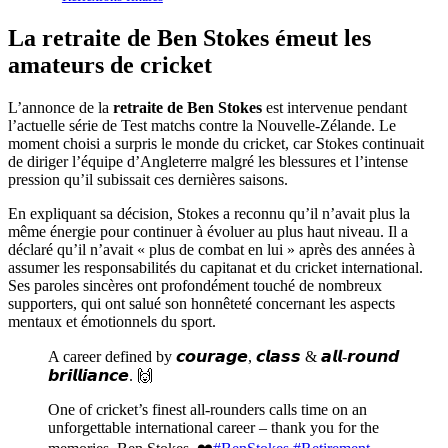
La retraite de Ben Stokes émeut les
amateurs de cricket
L’annonce de la
retraite de Ben Stokes
est intervenue pendant
l’actuelle série de Test matchs contre la Nouvelle-Zélande. Le
moment choisi a surpris le monde du cricket, car Stokes continuait
de diriger l’équipe d’Angleterre malgré les blessures et l’intense
pression qu’il subissait ces dernières saisons.
En expliquant sa décision, Stokes a reconnu qu’il n’avait plus la
même énergie pour continuer à évoluer au plus haut niveau. Il a
déclaré qu’il n’avait « plus de combat en lui » après des années à
assumer les responsabilités du capitanat et du cricket international.
Ses paroles sincères ont profondément touché de nombreux
supporters, qui ont salué son honnêteté concernant les aspects
mentaux et émotionnels du sport.
A career defined by 𝙘𝙤𝙪𝙧𝙖𝙜𝙚, 𝙘𝙡𝙖𝙨𝙨 & 𝙖𝙡𝙡-𝙧𝙤𝙪𝙣𝙙
𝙗𝙧𝙞𝙡𝙡𝙞𝙖𝙣𝙘𝙚. 🙌
One of cricket’s finest all-rounders calls time on an
unforgettable international career – thank you for the