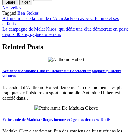
Share
Post
Nouvelles
Tagged
Ben Stokes
Post
À l’intérieur de la famille d’Alan Jackson avec sa femme et ses
enfants
navigation
La campagne de Melat Kiros, qui défie une élue démocrate en poste
depuis 30 ans, gagne du terrain.
Related Posts
Accident d’Anthoine Hubert : Retour sur l’accident impliquant plusieurs
voitures
L’accident d’Anthoine Hubert demeure l’un des moments les plus
tragiques de l’histoire du sport automobile. Anthoine Hubert est
décédé dans…
Petite amie de Maduka Okoye, fortune et âge : les derniers détails
Maduka Okoye est devenu l’un des gardiens de but nigérians les