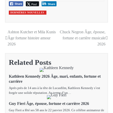
Post
Share
Share
DERNIÈRES NOUVELLES
Ashton Kutcher et Mila Kunis
Chuck Negron Âge, épouse,
Post
Âge fortune histoire amour
fortune et carrière musicale
navigation
2026
2026
Related Posts
Kathleen Kennedy 2026 Âge, mari, enfants, fortune et
carrière
Après près de 14 ans à la tête de Lucasfilm, Kathleen Kennedy s’est
forgée une solide réputation. Au terme d’un…
Guy Fieri Âge, épouse, fortune et carrière 2026
Guy Fieri a fêté ses 58 ans le 22 janvier 2026. Ce célèbre animateur de