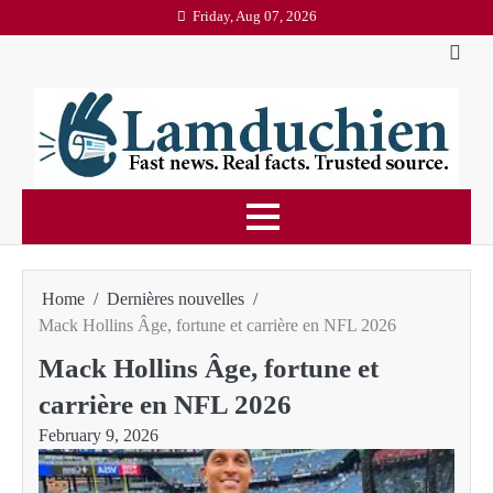
Skip
Friday, Aug 07, 2026
to
content
Home
Dernières nouvelles
Mack Hollins Âge, fortune et carrière en NFL 2026
Mack Hollins Âge, fortune et
carrière en NFL 2026
February 9, 2026