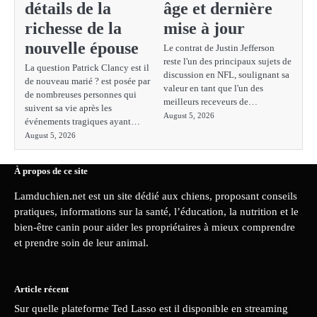
détails de la
âge et dernière
richesse de la
mise à jour
nouvelle épouse
Le contrat de Justin Jefferson
reste l'un des principaux sujets de
La question Patrick Clancy est il
discussion en NFL, soulignant sa
de nouveau marié ? est posée par
valeur en tant que l'un des
de nombreuses personnes qui
meilleurs receveurs de…
suivent sa vie après les
August 5, 2026
événements tragiques ayant…
August 5, 2026
À propos de ce site
Lamduchien.net est un site dédié aux chiens, proposant conseils
pratiques, informations sur la santé, l’éducation, la nutrition et le
bien-être canin pour aider les propriétaires à mieux comprendre
et prendre soin de leur animal.
Article récent
Sur quelle plateforme Ted Lasso est il disponible en streaming