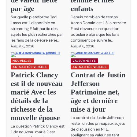
par âge
enfants
Sur quelle plateforme Ted
Depuis combien de temps
Lasso est il disponible en
Aaron Donald est il à la retraite
streaming ? fait partie des
? est devenue une question
sujets les plus recherchés par
populaire alors que les fans
les fans de la célèbre série…
continuent de suivre le…
August 6, 2026
August 6, 2026
NOUVELLES
VALEUR NETTE
ACTUALITÉS VIRALES
ACTUALITÉS VIRALES
Patrick Clancy
Contrat de Justin
est il de nouveau
Jefferson
marié Avec les
Patrimoine net,
détails de la
âge et dernière
richesse de la
mise à jour
nouvelle épouse
Le contrat de Justin Jefferson
reste l'un des principaux sujets
La question Patrick Clancy est
de discussion en NFL,
il de nouveau marié ? est
soulignant sa valeur en tant