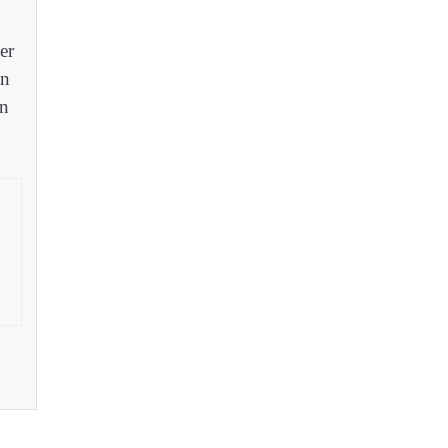
er
on
en